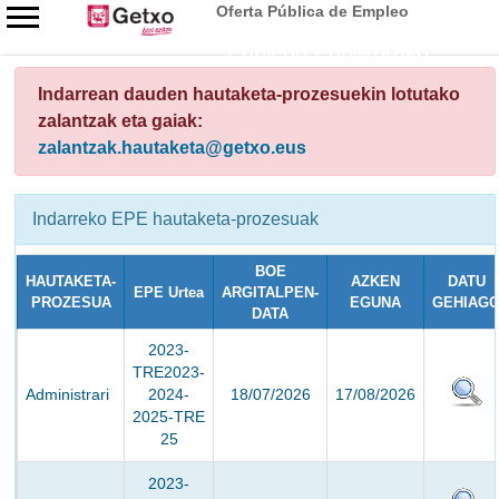
Oferta Pública de Empleo
Enplegu Publikorako
Eskaintza