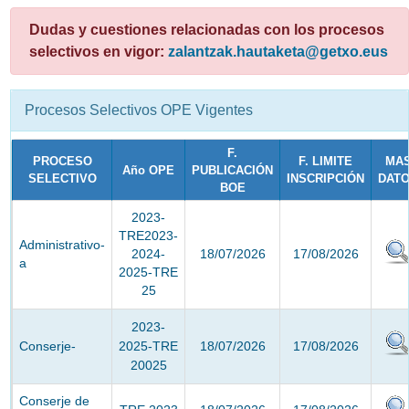
Dudas y cuestiones relacionadas con los procesos
selectivos en vigor:
zalantzak.hautaketa@getxo.eus
Procesos Selectivos OPE Vigentes
F.
PROCESO
F. LIMITE
MA
Año OPE
PUBLICACIÓN
SELECTIVO
INSCRIPCIÓN
DAT
BOE
2023-
TRE2023-
Administrativo-
2024-
18/07/2026
17/08/2026
a
2025-TRE
25
2023-
Conserje-
2025-TRE
18/07/2026
17/08/2026
20025
Conserje de