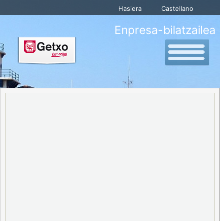
Hasiera
Castellano
Enpresa-bilatzailea